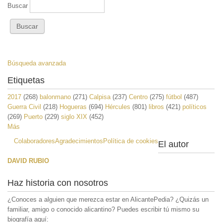
Buscar
Búsqueda avanzada
Etiquetas
2017
(268)
balonmano
(271)
Calpisa
(237)
Centro
(275)
fútbol
(487)
Guerra Civil
(218)
Hogueras
(694)
Hércules
(801)
libros
(421)
políticos
(269)
Puerto
(229)
siglo XIX
(452)
Más
Colaboradores
Agradecimientos
Política de cookies
El autor
DAVID RUBIO
Haz historia con nosotros
¿Conoces a alguien que merezca estar en AlicantePedia? ¿Quizás un
familiar, amigo o conocido alicantino? Puedes escribir tú mismo su
biografía aquí: