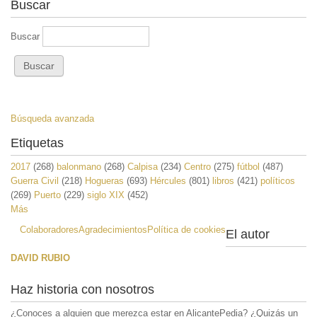
Buscar
Buscar
Búsqueda avanzada
Etiquetas
2017
(268)
balonmano
(268)
Calpisa
(234)
Centro
(275)
fútbol
(487)
Guerra Civil
(218)
Hogueras
(693)
Hércules
(801)
libros
(421)
políticos
(269)
Puerto
(229)
siglo XIX
(452)
Más
Colaboradores
Agradecimientos
Política de cookies
El autor
DAVID RUBIO
Haz historia con nosotros
¿Conoces a alguien que merezca estar en AlicantePedia? ¿Quizás un