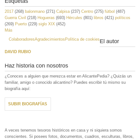
Etiquetas
2017
(268)
balonmano
(271)
Calpisa
(237)
Centro
(275)
fútbol
(487)
Guerra Civil
(218)
Hogueras
(693)
Hércules
(801)
libros
(421)
políticos
(269)
Puerto
(229)
siglo XIX
(452)
Más
Colaboradores
Agradecimientos
Política de cookies
El autor
DAVID RUBIO
Haz historia con nosotros
¿Conoces a alguien que merezca estar en AlicantePedia? ¿Quizás un
familiar, amigo o conocido alicantino? Puedes escribir tú mismo su
biografía aquí:
SUBIR BIOGRAFÍAS
A veces tenemos tesoros históricos en casa y ni siquiera somos
conscientes. Si posees fotos, documentos, cuadros, esculturas, libros,