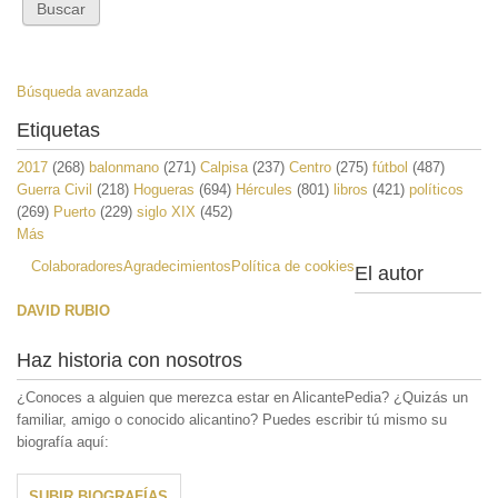
Búsqueda avanzada
Etiquetas
2017
(268)
balonmano
(271)
Calpisa
(237)
Centro
(275)
fútbol
(487)
Guerra Civil
(218)
Hogueras
(694)
Hércules
(801)
libros
(421)
políticos
(269)
Puerto
(229)
siglo XIX
(452)
Más
Colaboradores
Agradecimientos
Política de cookies
El autor
DAVID RUBIO
Haz historia con nosotros
¿Conoces a alguien que merezca estar en AlicantePedia? ¿Quizás un
familiar, amigo o conocido alicantino? Puedes escribir tú mismo su
biografía aquí:
SUBIR BIOGRAFÍAS