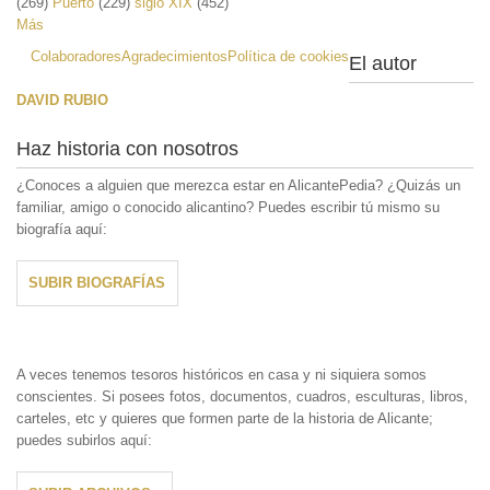
(269)
Puerto
(229)
siglo XIX
(452)
Más
Colaboradores
Agradecimientos
Política de cookies
El autor
DAVID RUBIO
Haz historia con nosotros
¿Conoces a alguien que merezca estar en AlicantePedia? ¿Quizás un
familiar, amigo o conocido alicantino? Puedes escribir tú mismo su
biografía aquí:
SUBIR BIOGRAFÍAS
A veces tenemos tesoros históricos en casa y ni siquiera somos
conscientes. Si posees fotos, documentos, cuadros, esculturas, libros,
carteles, etc y quieres que formen parte de la historia de Alicante;
puedes subirlos aquí: