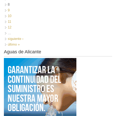
8
9
10
11
12
…
siguiente ›
último »
Aguas de Alicante