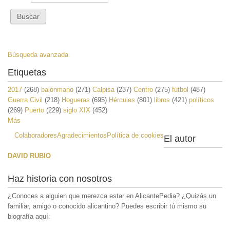
Búsqueda avanzada
Etiquetas
2017
(268)
balonmano
(271)
Calpisa
(237)
Centro
(275)
fútbol
(487)
Guerra Civil
(218)
Hogueras
(695)
Hércules
(801)
libros
(421)
políticos
(269)
Puerto
(229)
siglo XIX
(452)
Más
Colaboradores
Agradecimientos
Política de cookies
El autor
DAVID RUBIO
Haz historia con nosotros
¿Conoces a alguien que merezca estar en AlicantePedia? ¿Quizás un
familiar, amigo o conocido alicantino? Puedes escribir tú mismo su
biografía aquí: