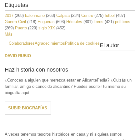
Etiquetas
2017
(268)
balonmano
(268)
Calpisa
(234)
Centro
(275)
fútbol
(487)
Guerra Civil
(218)
Hogueras
(693)
Hércules
(801)
libros
(421)
políticos
(269)
Puerto
(229)
siglo XIX
(452)
Más
Colaboradores
Agradecimientos
Política de cookies
El autor
DAVID RUBIO
Haz historia con nosotros
¿Conoces a alguien que merezca estar en AlicantePedia? ¿Quizás un
familiar, amigo o conocido alicantino? Puedes escribir tú mismo su
biografía aquí:
SUBIR BIOGRAFÍAS
A veces tenemos tesoros históricos en casa y ni siquiera somos