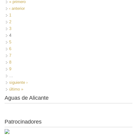
« primero
‹ anterior
1
2
3
4
5
6
7
8
9
…
siguiente ›
último »
Aguas de Alicante
Patrocinadores