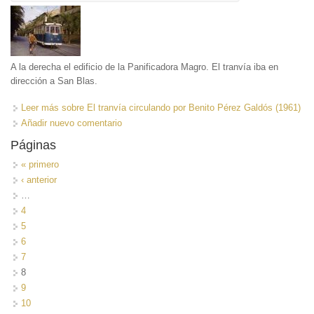
A la derecha el edificio de la Panificadora Magro. El tranvía iba en
dirección a San Blas.
Leer más
sobre El tranvía circulando por Benito Pérez Galdós (1961)
Añadir nuevo comentario
Páginas
« primero
‹ anterior
…
4
5
6
7
8
9
10