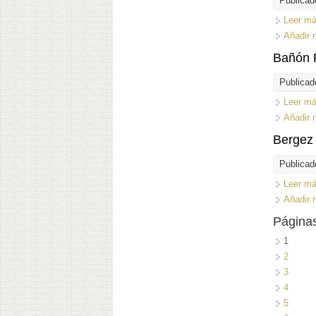
Publicad
Leer m
Añadir 
Bañón 
Publicad
Leer m
Añadir 
Bergez
Publicad
Leer m
Añadir 
Página
1
2
3
4
5