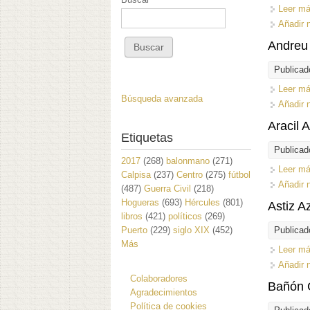
Leer m
Añadir 
Andreu 
Publicad
Leer m
Búsqueda avanzada
Añadir 
Aracil 
Etiquetas
Publicad
2017
(268)
balonmano
(271)
Leer m
Calpisa
(237)
Centro
(275)
fútbol
Añadir 
(487)
Guerra Civil
(218)
Hogueras
(693)
Hércules
(801)
Astiz A
libros
(421)
políticos
(269)
Puerto
(229)
siglo XIX
(452)
Publicad
Más
Leer m
Añadir 
Colaboradores
Bañón 
Agradecimientos
Política de cookies