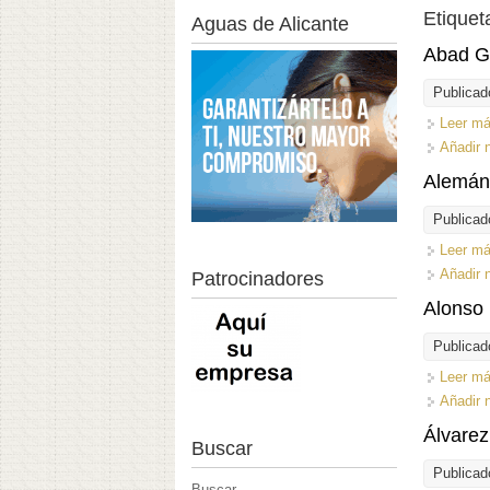
Etiquet
Aguas de Alicante
Abad G
Publicad
Leer m
Añadir 
Alemán
Publicad
Leer m
Añadir 
Patrocinadores
Alonso 
Publicad
Leer m
Añadir 
Álvarez
Buscar
Publicad
Buscar