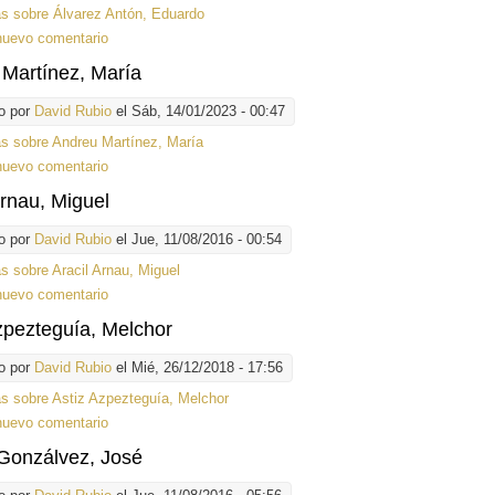
ás
sobre Álvarez Antón, Eduardo
nuevo comentario
Martínez, María
o por
David Rubio
el Sáb, 14/01/2023 - 00:47
ás
sobre Andreu Martínez, María
nuevo comentario
Arnau, Miguel
o por
David Rubio
el Jue, 11/08/2016 - 00:54
ás
sobre Aracil Arnau, Miguel
nuevo comentario
zpezteguía, Melchor
o por
David Rubio
el Mié, 26/12/2018 - 17:56
ás
sobre Astiz Azpezteguía, Melchor
nuevo comentario
Gonzálvez, José