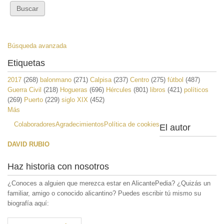
Búsqueda avanzada
Etiquetas
2017
(268)
balonmano
(271)
Calpisa
(237)
Centro
(275)
fútbol
(487)
Guerra Civil
(218)
Hogueras
(696)
Hércules
(801)
libros
(421)
políticos
(269)
Puerto
(229)
siglo XIX
(452)
Más
Colaboradores
Agradecimientos
Política de cookies
El autor
DAVID RUBIO
Haz historia con nosotros
¿Conoces a alguien que merezca estar en AlicantePedia? ¿Quizás un
familiar, amigo o conocido alicantino? Puedes escribir tú mismo su
biografía aquí: