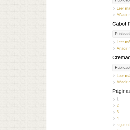
Publicad
Leer m
Añadir 
Cabot F
Publicad
Leer m
Añadir 
Cremad
Publicad
Leer m
Añadir 
Página
1
2
3
4
siguient