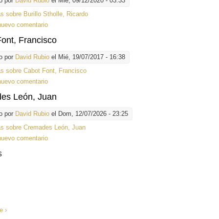
o por
David Rubio
el Mié, 09/12/2020 - 03:33
ás
sobre Burillo Stholle, Ricardo
nuevo comentario
ont, Francisco
o por
David Rubio
el Mié, 19/07/2017 - 16:38
ás
sobre Cabot Font, Francisco
nuevo comentario
es León, Juan
o por
David Rubio
el Dom, 12/07/2026 - 23:25
ás
sobre Cremades León, Juan
nuevo comentario
s
e ›