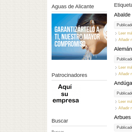
Etiquet
Aguas de Alicante
Abalde
Publicad
Leer m
Añadir 
Alemán
Publicad
Leer m
Añadir 
Patrocinadores
Andúgar
Publicad
Leer m
Añadir 
Arbues 
Buscar
Publicad
Buscar