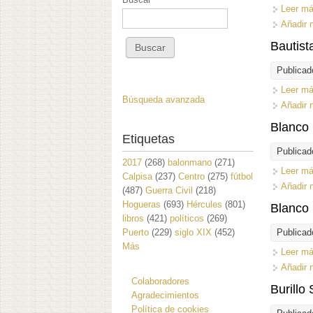
Leer m
Añadir 
Bautist
Publicad
Leer m
Búsqueda avanzada
Añadir 
Blanco 
Etiquetas
Publicad
2017
(268)
balonmano
(271)
Leer m
Calpisa
(237)
Centro
(275)
fútbol
Añadir 
(487)
Guerra Civil
(218)
Hogueras
(693)
Hércules
(801)
Blanco 
libros
(421)
políticos
(269)
Puerto
(229)
siglo XIX
(452)
Publicad
Más
Leer m
Añadir 
Colaboradores
Burillo 
Agradecimientos
Política de cookies