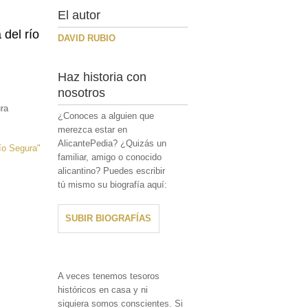
El autor
 del río
DAVID RUBIO
Haz historia con
nosotros
ura
¿Conoces a alguien que
merezca estar en
AlicantePedia? ¿Quizás un
ío Segura"
familiar, amigo o conocido
alicantino? Puedes escribir
tú mismo su biografía aquí:
SUBIR BIOGRAFÍAS
A veces tenemos tesoros
históricos en casa y ni
siquiera somos conscientes. Si