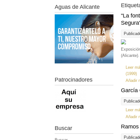
Etiquet
Aguas de Alicante
"La fon
Segura"
Publicad
Exposición
(Alicante).
Leer m
(1999)
Patrocinadores
Añadir 
García 
Publicad
Leer m
Añadir 
Ramos 
Buscar
Publicad
Buscar