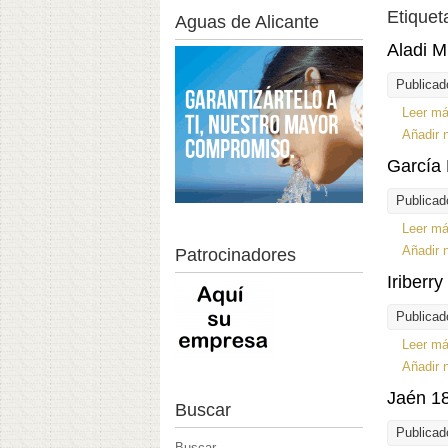
Etiquet
Aguas de Alicante
Aladi M
Publicad
Leer m
Añadir 
García 
Publicad
Leer m
Añadir 
Patrocinadores
Iriberr
Publicad
Leer m
Añadir 
Jaén 18
Buscar
Publicad
Buscar