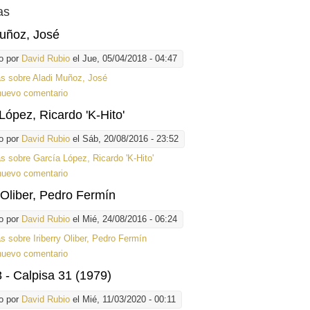
as
uñoz, José
o por
David Rubio
el Jue, 05/04/2018 - 04:47
ás
sobre Aladi Muñoz, José
nuevo comentario
López, Ricardo 'K-Hito'
o por
David Rubio
el Sáb, 20/08/2016 - 23:52
ás
sobre García López, Ricardo 'K-Hito'
nuevo comentario
y Oliber, Pedro Fermín
o por
David Rubio
el Mié, 24/08/2016 - 06:24
ás
sobre Iriberry Oliber, Pedro Fermín
nuevo comentario
 - Calpisa 31 (1979)
o por
David Rubio
el Mié, 11/03/2020 - 00:11