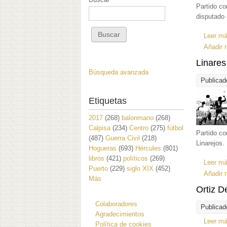
Partido co
disputado 
Leer m
Añadir 
Linares
Búsqueda avanzada
Publicad
Etiquetas
2017
(268)
balonmano
(268)
Calpisa
(234)
Centro
(275)
fútbol
Partido co
(487)
Guerra Civil
(218)
Linarejos. 
Hogueras
(693)
Hércules
(801)
libros
(421)
políticos
(269)
Leer m
Puerto
(229)
siglo XIX
(452)
Añadir 
Más
Ortiz D
Colaboradores
Publicad
Agradecimientos
Leer m
Política de cookies