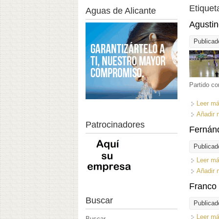
Etiquet
Aguas de Alicante
Agustin
Publicad
Partido co
Leer m
Añadir 
Patrocinadores
Fernánd
Publicad
Leer m
Añadir 
Franco 
Buscar
Publicad
Leer m
Buscar