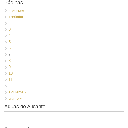
Páginas
« primero
‹ anterior
…
3
4
5
6
7
8
9
10
11
…
siguiente ›
último »
Aguas de Alicante