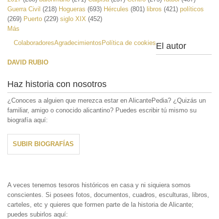
Guerra Civil
(218)
Hogueras
(693)
Hércules
(801)
libros
(421)
políticos
(269)
Puerto
(229)
siglo XIX
(452)
Más
Colaboradores
Agradecimientos
Política de cookies
El autor
DAVID RUBIO
Haz historia con nosotros
¿Conoces a alguien que merezca estar en AlicantePedia? ¿Quizás un
familiar, amigo o conocido alicantino? Puedes escribir tú mismo su
biografía aquí:
SUBIR BIOGRAFÍAS
A veces tenemos tesoros históricos en casa y ni siquiera somos
conscientes. Si posees fotos, documentos, cuadros, esculturas, libros,
carteles, etc y quieres que formen parte de la historia de Alicante;
puedes subirlos aquí: