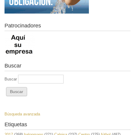
Patrocinadores
Buscar
Buscar
Búsqueda avanzada
Etiquetas
2017
(268)
balonmano
(271)
Calpisa
(237)
Centro
(275)
fútbol
(487)