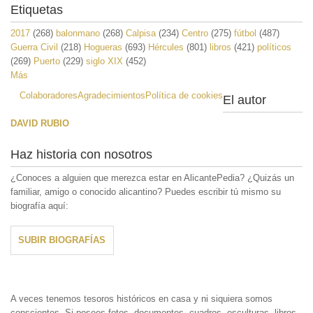
Etiquetas
2017
(268)
balonmano
(268)
Calpisa
(234)
Centro
(275)
fútbol
(487)
Guerra Civil
(218)
Hogueras
(693)
Hércules
(801)
libros
(421)
políticos
(269)
Puerto
(229)
siglo XIX
(452)
Más
Colaboradores
Agradecimientos
Política de cookies
El autor
DAVID RUBIO
Haz historia con nosotros
¿Conoces a alguien que merezca estar en AlicantePedia? ¿Quizás un
familiar, amigo o conocido alicantino? Puedes escribir tú mismo su
biografía aquí:
SUBIR BIOGRAFÍAS
A veces tenemos tesoros históricos en casa y ni siquiera somos
conscientes. Si posees fotos, documentos, cuadros, esculturas, libros,