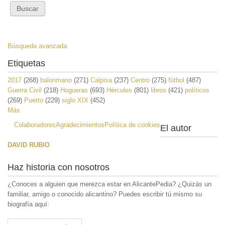
Búsqueda avanzada
Etiquetas
2017
(268)
balonmano
(271)
Calpisa
(237)
Centro
(275)
fútbol
(487)
Guerra Civil
(218)
Hogueras
(693)
Hércules
(801)
libros
(421)
políticos
(269)
Puerto
(229)
siglo XIX
(452)
Más
Colaboradores
Agradecimientos
Política de cookies
El autor
DAVID RUBIO
Haz historia con nosotros
¿Conoces a alguien que merezca estar en AlicantePedia? ¿Quizás un
familiar, amigo o conocido alicantino? Puedes escribir tú mismo su
biografía aquí: