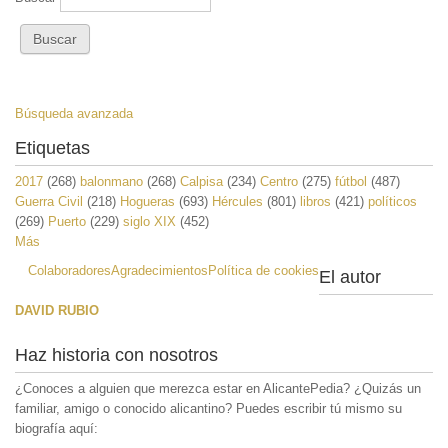
Búsqueda avanzada
Etiquetas
2017
(268)
balonmano
(268)
Calpisa
(234)
Centro
(275)
fútbol
(487)
Guerra Civil
(218)
Hogueras
(693)
Hércules
(801)
libros
(421)
políticos
(269)
Puerto
(229)
siglo XIX
(452)
Más
Colaboradores
Agradecimientos
Política de cookies
El autor
DAVID RUBIO
Haz historia con nosotros
¿Conoces a alguien que merezca estar en AlicantePedia? ¿Quizás un
familiar, amigo o conocido alicantino? Puedes escribir tú mismo su
biografía aquí: