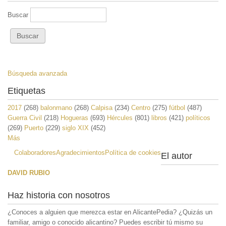
Buscar
Búsqueda avanzada
Etiquetas
2017
(268)
balonmano
(268)
Calpisa
(234)
Centro
(275)
fútbol
(487)
Guerra Civil
(218)
Hogueras
(693)
Hércules
(801)
libros
(421)
políticos
(269)
Puerto
(229)
siglo XIX
(452)
Más
Colaboradores
Agradecimientos
Política de cookies
El autor
DAVID RUBIO
Haz historia con nosotros
¿Conoces a alguien que merezca estar en AlicantePedia? ¿Quizás un
familiar, amigo o conocido alicantino? Puedes escribir tú mismo su