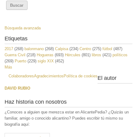
Búsqueda avanzada
Etiquetas
2017
(268)
balonmano
(268)
Calpisa
(234)
Centro
(275)
fútbol
(487)
Guerra Civil
(218)
Hogueras
(693)
Hércules
(801)
libros
(421)
políticos
(269)
Puerto
(229)
siglo XIX
(452)
Más
Colaboradores
Agradecimientos
Política de cookies
El autor
DAVID RUBIO
Haz historia con nosotros
¿Conoces a alguien que merezca estar en AlicantePedia? ¿Quizás un
familiar, amigo o conocido alicantino? Puedes escribir tú mismo su
biografía aquí: