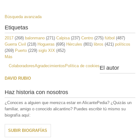
Búsqueda avanzada
Etiquetas
2017
(268)
balonmano
(271)
Calpisa
(237)
Centro
(275)
fútbol
(487)
Guerra Civil
(218)
Hogueras
(695)
Hércules
(801)
libros
(421)
políticos
(269)
Puerto
(229)
siglo XIX
(452)
Más
Colaboradores
Agradecimientos
Política de cookies
El autor
DAVID RUBIO
Haz historia con nosotros
¿Conoces a alguien que merezca estar en AlicantePedia? ¿Quizás un
familiar, amigo o conocido alicantino? Puedes escribir tú mismo su
biografía aquí:
SUBIR BIOGRAFÍAS