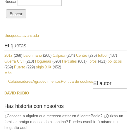
Buscar
Búsqueda avanzada
Etiquetas
2017
(268)
balonmano
(268)
Calpisa
(234)
Centro
(275)
fútbol
(487)
Guerra Civil
(218)
Hogueras
(693)
Hércules
(801)
libros
(421)
políticos
(269)
Puerto
(229)
siglo XIX
(452)
Más
Colaboradores
Agradecimientos
Política de cookies
El autor
DAVID RUBIO
Haz historia con nosotros
¿Conoces a alguien que merezca estar en AlicantePedia? ¿Quizás un
familiar, amigo o conocido alicantino? Puedes escribir tú mismo su
biografía aquí: