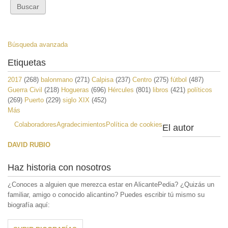
Búsqueda avanzada
Etiquetas
2017
(268)
balonmano
(271)
Calpisa
(237)
Centro
(275)
fútbol
(487)
Guerra Civil
(218)
Hogueras
(696)
Hércules
(801)
libros
(421)
políticos
(269)
Puerto
(229)
siglo XIX
(452)
Más
Colaboradores
Agradecimientos
Política de cookies
El autor
DAVID RUBIO
Haz historia con nosotros
¿Conoces a alguien que merezca estar en AlicantePedia? ¿Quizás un
familiar, amigo o conocido alicantino? Puedes escribir tú mismo su
biografía aquí: