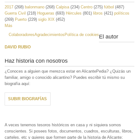
2017
(268)
balonmano
(268)
Calpisa
(234)
Centro
(275)
fútbol
(487)
Guerra Civil
(218)
Hogueras
(693)
Hércules
(801)
libros
(421)
políticos
(269)
Puerto
(229)
siglo XIX
(452)
Más
Colaboradores
Agradecimientos
Política de cookies
El autor
DAVID RUBIO
Haz historia con nosotros
¿Conoces a alguien que merezca estar en AlicantePedia? ¿Quizás un
familiar, amigo o conocido alicantino? Puedes escribir tú mismo su
biografía aquí:
SUBIR BIOGRAFÍAS
A veces tenemos tesoros históricos en casa y ni siquiera somos
conscientes. Si posees fotos, documentos, cuadros, esculturas, libros,
carteles, etc y quieres que formen parte de la historia de Alicante;