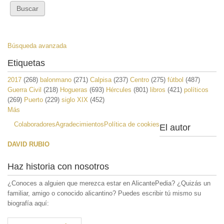
Búsqueda avanzada
Etiquetas
2017
(268)
balonmano
(271)
Calpisa
(237)
Centro
(275)
fútbol
(487)
Guerra Civil
(218)
Hogueras
(693)
Hércules
(801)
libros
(421)
políticos
(269)
Puerto
(229)
siglo XIX
(452)
Más
Colaboradores
Agradecimientos
Política de cookies
El autor
DAVID RUBIO
Haz historia con nosotros
¿Conoces a alguien que merezca estar en AlicantePedia? ¿Quizás un
familiar, amigo o conocido alicantino? Puedes escribir tú mismo su
biografía aquí: