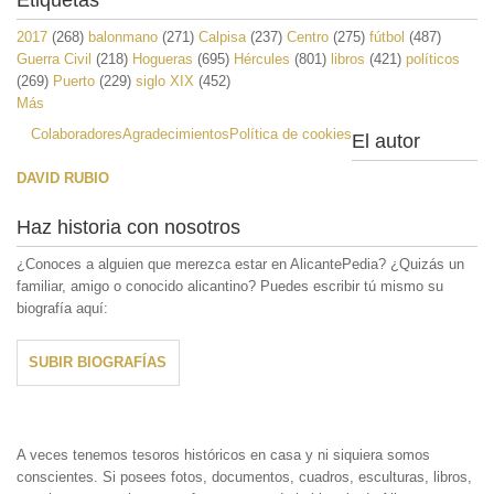
2017
(268)
balonmano
(271)
Calpisa
(237)
Centro
(275)
fútbol
(487)
Guerra Civil
(218)
Hogueras
(695)
Hércules
(801)
libros
(421)
políticos
(269)
Puerto
(229)
siglo XIX
(452)
Más
Colaboradores
Agradecimientos
Política de cookies
El autor
DAVID RUBIO
Haz historia con nosotros
¿Conoces a alguien que merezca estar en AlicantePedia? ¿Quizás un
familiar, amigo o conocido alicantino? Puedes escribir tú mismo su
biografía aquí:
SUBIR BIOGRAFÍAS
A veces tenemos tesoros históricos en casa y ni siquiera somos
conscientes. Si posees fotos, documentos, cuadros, esculturas, libros,