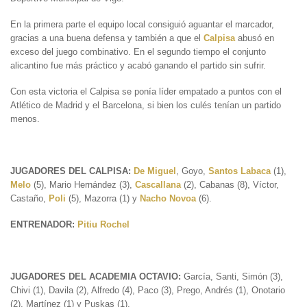
En la primera parte el equipo local consiguió aguantar el marcador,
gracias a una buena defensa y también a que el
Calpisa
abusó en
exceso del juego combinativo. En el segundo tiempo el conjunto
alicantino fue más práctico y acabó ganando el partido sin sufrir.
Con esta victoria el Calpisa se ponía líder empatado a puntos con el
Atlético de Madrid y el Barcelona, si bien los culés tenían un partido
menos.
JUGADORES DEL CALPISA:
De Miguel
, Goyo,
Santos Labaca
(1),
Melo
(5), Mario Hernández (3),
Cascallana
(2), Cabanas (8), Víctor,
Castaño,
Poli
(5), Mazorra (1) y
Nacho Novoa
(6).
ENTRENADOR:
Pitiu Rochel
JUGADORES DEL ACADEMIA OCTAVIO:
García, Santi, Simón (3),
Chivi (1), Davila (2), Alfredo (4), Paco (3), Prego, Andrés (1), Onotario
(2), Martínez (1) y Puskas (1).