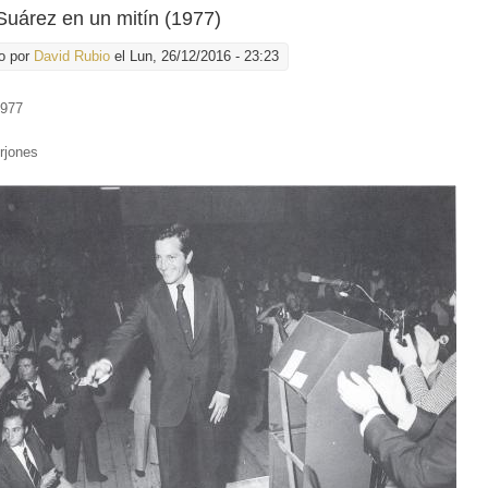
Suárez en un mitín (1977)
o por
David Rubio
el Lun, 26/12/2016 - 23:23
1977
:
rjones