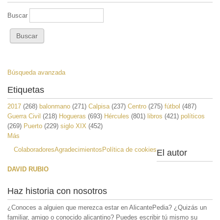
Buscar
Búsqueda avanzada
Etiquetas
2017
(268)
balonmano
(271)
Calpisa
(237)
Centro
(275)
fútbol
(487)
Guerra Civil
(218)
Hogueras
(693)
Hércules
(801)
libros
(421)
políticos
(269)
Puerto
(229)
siglo XIX
(452)
Más
Colaboradores
Agradecimientos
Política de cookies
El autor
DAVID RUBIO
Haz historia con nosotros
¿Conoces a alguien que merezca estar en AlicantePedia? ¿Quizás un
familiar, amigo o conocido alicantino? Puedes escribir tú mismo su