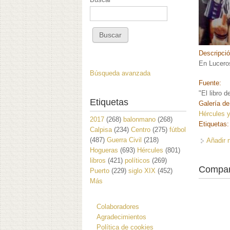
Descripci
En Lucero
Búsqueda avanzada
Fuente:
"El libro 
Etiquetas
Galería de
Hércules y
2017
(268)
balonmano
(268)
Etiquetas
Calpisa
(234)
Centro
(275)
fútbol
(487)
Guerra Civil
(218)
Añadir 
Hogueras
(693)
Hércules
(801)
libros
(421)
políticos
(269)
Compar
Puerto
(229)
siglo XIX
(452)
Más
Colaboradores
Agradecimientos
Política de cookies