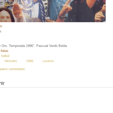
ón:
s.
de Oro. Temporada 1996". Pascual Verdú Belda
 fotos:
 futbol
:
Hércules
1996
Luceros
nuevo comentario
tir