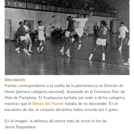
Descripción:
Partido correspondiente a la vuelta de la permanencia en División de
Honor (primera categoría nacional), disputado en el Gimnasio Ruiz de
Alda de Pamplona. El Anaitasuna luchaba por subir a dicha categoría,
mientras que el
Obras del Puerto
trataba de no descender. En el
encuentro de ida, el conjunto alicantino había vencido por 5 goles.
En la imagen, la defensa alicantina trata de evitar el tiro de
Jesús Baquedano.