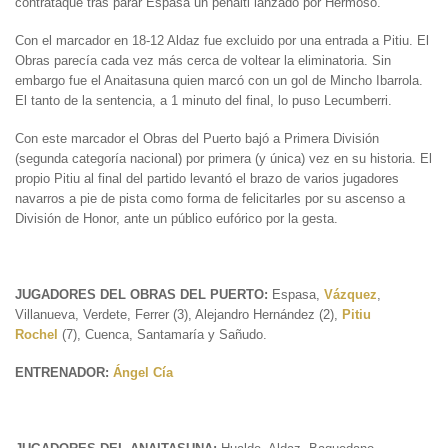
contrataque tras parar Espasa un penalti lanzado por Hermoso.
Con el marcador en 18-12 Aldaz fue excluido por una entrada a Pitiu. El
Obras parecía cada vez más cerca de voltear la eliminatoria. Sin
embargo fue el Anaitasuna quien marcó con un gol de Mincho Ibarrola.
El tanto de la sentencia, a 1 minuto del final, lo puso Lecumberri.
Con este marcador el Obras del Puerto bajó a Primera División
(segunda categoría nacional) por primera (y única) vez en su historia. El
propio Pitiu al final del partido levantó el brazo de varios jugadores
navarros a pie de pista como forma de felicitarles por su ascenso a
División de Honor, ante un público eufórico por la gesta.
JUGADORES DEL OBRAS DEL PUERTO:
Espasa,
Vázquez
,
Villanueva, Verdete, Ferrer (3), Alejandro Hernández (2),
Pitiu
Rochel
(7), Cuenca, Santamaría y Sañudo.
ENTRENADOR:
Ángel Cía