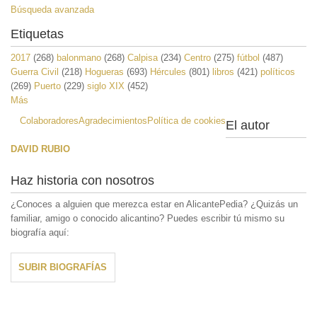
Búsqueda avanzada
Etiquetas
2017
(268)
balonmano
(268)
Calpisa
(234)
Centro
(275)
fútbol
(487)
Guerra Civil
(218)
Hogueras
(693)
Hércules
(801)
libros
(421)
políticos
(269)
Puerto
(229)
siglo XIX
(452)
Más
Colaboradores
Agradecimientos
Política de cookies
El autor
DAVID RUBIO
Haz historia con nosotros
¿Conoces a alguien que merezca estar en AlicantePedia? ¿Quizás un
familiar, amigo o conocido alicantino? Puedes escribir tú mismo su
biografía aquí:
SUBIR BIOGRAFÍAS