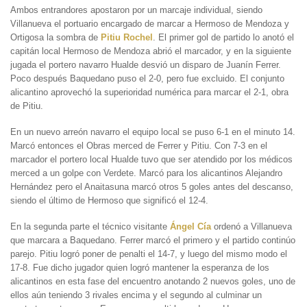
Ambos entrandores apostaron por un marcaje individual, siendo
Villanueva el portuario encargado de marcar a Hermoso de Mendoza y
Ortigosa la sombra de
Pitiu Rochel
. El primer gol de partido lo anotó el
capitán local Hermoso de Mendoza abrió el marcador, y en la siguiente
jugada el portero navarro Hualde desvió un disparo de Juanín Ferrer.
Poco después Baquedano puso el 2-0, pero fue excluido. El conjunto
alicantino aprovechó la superioridad numérica para marcar el 2-1, obra
de Pitiu.
En un nuevo arreón navarro el equipo local se puso 6-1 en el minuto 14.
Marcó entonces el Obras merced de Ferrer y Pitiu. Con 7-3 en el
marcador el portero local Hualde tuvo que ser atendido por los médicos
merced a un golpe con Verdete. Marcó para los alicantinos Alejandro
Hernández pero el Anaitasuna marcó otros 5 goles antes del descanso,
siendo el último de Hermoso que significó el 12-4.
En la segunda parte el técnico visitante
Ángel Cía
ordenó a Villanueva
que marcara a Baquedano. Ferrer marcó el primero y el partido continúo
parejo. Pitiu logró poner de penalti el 14-7, y luego del mismo modo el
17-8. Fue dicho jugador quien logró mantener la esperanza de los
alicantinos en esta fase del encuentro anotando 2 nuevos goles, uno de
ellos aún teniendo 3 rivales encima y el segundo al culminar un