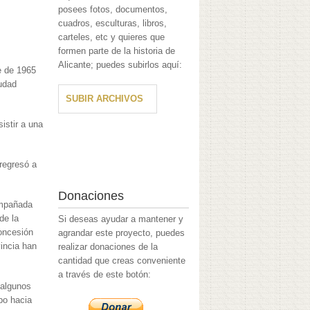
posees fotos, documentos,
cuadros, esculturas, libros,
carteles, etc y quieres que
formen parte de la historia de
Alicante; puedes subirlos aquí:
e de 1965
iudad
SUBIR ARCHIVOS
istir a una
regresó a
Donaciones
compañada
de la
Si deseas ayudar a mantener y
concesión
agrandar este proyecto, puedes
incia han
realizar donaciones de la
cantidad que creas conveniente
a través de este botón:
 algunos
bo hacia