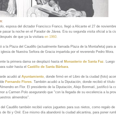
ón:
o, esposa del dictador Francisco Franco, llegó a Alicante el 27 de noviembr
 pasar la noche en el Parador de Jávea. Era su segunda visita oficial a la c
 después de que ya la visitara
en 1960
.
ó a la Plaza del Caudillo (actualmente llamada Plaza de la Montañeta) para as
 iglesia de Nuestra Señora de Gracia impartida por el reverendo Pedro Mora.
nte la primera dama se desplazó hasta el
Monasterio de Santa Faz
. Luego 
para subir hasta el
Castillo de Santa Bárbara
.
tarde acudió al
Ayuntamiento
, donde firmó en el Libro de la ciudad (foto) a
alde
Fernando Flores
. También acudió a la Diputación, donde recibió el título 
Almendro en Flor. El presidente de la Diputación, Alejo Bonmatí, justificó la 
nor a Carmen Polo asegurando que "con la llegada de su excelencia a la prov
nuestros almendros".
del Caudillo también recibió varios juguetes para sus nietos, como regalo de
es de Ibi y Onil. Ese mismo día abandonó la ciudad alicantina, para poner rum