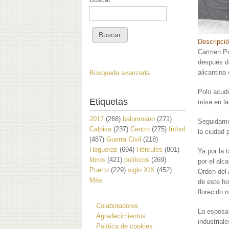
Descripci
Carmen Pol
después de
alicantina
Búsqueda avanzada
Polo acudi
Etiquetas
misa en la
2017
(268)
balonmano
(271)
Seguidame
Calpisa
(237)
Centro
(275)
fútbol
la ciudad 
(487)
Guerra Civil
(218)
Hogueras
(694)
Hércules
(801)
Ya por la 
libros
(421)
políticos
(269)
por el alc
Puerto
(229)
siglo XIX
(452)
Orden del 
Más
de este ho
florecido 
Colaboradores
La esposa 
Agradecimientos
industrial
Política de cookies