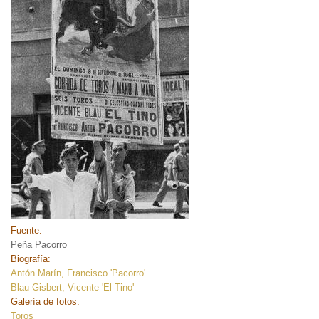
Fuente:
Peña Pacorro
Biografía:
Antón Marín, Francisco 'Pacorro'
Blau Gisbert, Vicente 'El Tino'
Galería de fotos:
Toros