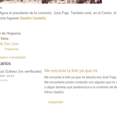
ón:
 figura el presidente de la comisión, José Papi. También está, en el Centro, e
tista foguerer
Gastón Castelló
.
n de Hogueras
 fotos:
de San Juan
:
Hogueras
nuevo comentario
arios
Me encanta la foto ya que mi
uiz Galvez (no verificado)
019 - 01:01
Me encanta la foto ya que mi abuelo era José Papį
anente
Me encantaría poder contactar con alguien que le 
o algún familiar que pertenezca a la comisión de B
Pérez Galdós
responder