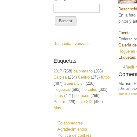
Descripci
En la foto
pintor y ar
Fuente:
Federació
Búsqueda avanzada
Galería de
Hogueras 
Etiquetas
Etiquetas
Añadir 
2017
(268)
balonmano
(268)
Coment
Calpisa
(234)
Centro
(275)
fútbol
(487)
Guerra Civil
(218)
Marisol R
Hogueras
(693)
Hércules
(801)
Sáb, 31/08/2
enlace perm
libros
(421)
políticos
(269)
Puerto
(229)
siglo XIX
(452)
Más
Colaboradores
Agradecimientos
Política de cookies