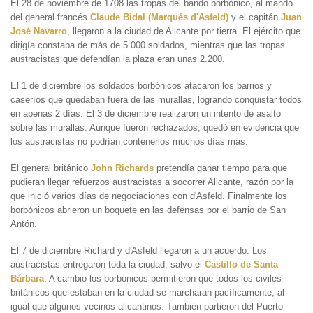
El 28 de noviembre de 1708 las tropas del bando borbónico, al mando
del general francés
Claude Bidal (Marqués d'Asfeld)
y el capitán
Juan
José Navarro
, llegaron a la ciudad de Alicante por tierra. El ejército que
dirigía constaba de más de 5.000 soldados, mientras que las tropas
austracistas que defendían la plaza eran unas 2.200.
El 1 de diciembre los soldados borbónicos atacaron los barrios y
caseríos que quedaban fuera de las murallas, logrando conquistar todos
en apenas 2 días. El 3 de diciembre realizaron un intento de asalto
sobre las murallas. Aunque fueron rechazados, quedó en evidencia que
los austracistas no podrían contenerlos muchos días más.
El general británico
John Richards
pretendía ganar tiempo para que
pudieran llegar refuerzos austracistas a socorrer Alicante, razón por la
que inició varios días de negociaciones con d'Asfeld. Finalmente los
borbónicos abrieron un boquete en las defensas por el barrio de San
Antón.
El 7 de diciembre Richard y d'Asfeld llegaron a un acuerdo. Los
austracistas entregaron toda la ciudad, salvo el
Castillo de Santa
Bárbara
. A cambio los borbónicos permitieron que todos los civiles
británicos que estaban en la ciudad se marcharan pacíficamente, al
igual que algunos vecinos alicantinos. También partieron del Puerto