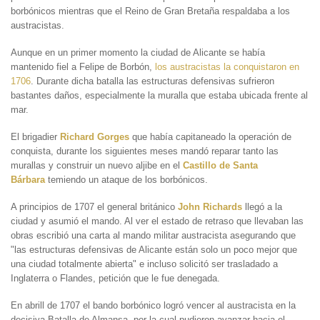
borbónicos mientras que el Reino de Gran Bretaña respaldaba a los
austracistas.
Aunque en un primer momento la ciudad de Alicante se había
mantenido fiel a Felipe de Borbón,
los austracistas la conquistaron en
1706
. Durante dicha batalla las estructuras defensivas sufrieron
bastantes daños, especialmente la muralla que estaba ubicada frente al
mar.
El brigadier
Richard Gorges
que había capitaneado la operación de
conquista, durante los siguientes meses mandó reparar tanto las
murallas y construir un nuevo aljibe en el
Castillo de Santa
Bárbara
temiendo un ataque de los borbónicos.
A principios de 1707 el general británico
John Richards
llegó a la
ciudad y asumió el mando. Al ver el estado de retraso que llevaban las
obras escribió una carta al mando militar austracista asegurando que
"las estructuras defensivas de Alicante están solo un poco mejor que
una ciudad totalmente abierta" e incluso solicitó ser trasladado a
Inglaterra o Flandes, petición que le fue denegada.
En abrill de 1707 el bando borbónico logró vencer al austracista en la
decisiva Batalla de Almansa, por la cual pudieron avanzar hacia el