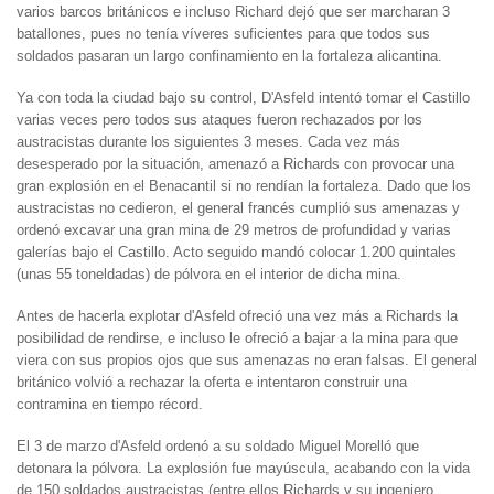
varios barcos británicos e incluso Richard dejó que ser marcharan 3
batallones, pues no tenía víveres suficientes para que todos sus
soldados pasaran un largo confinamiento en la fortaleza alicantina.
Ya con toda la ciudad bajo su control, D'Asfeld intentó tomar el Castillo
varias veces pero todos sus ataques fueron rechazados por los
austracistas durante los siguientes 3 meses. Cada vez más
desesperado por la situación, amenazó a Richards con provocar una
gran explosión en el Benacantil si no rendían la fortaleza. Dado que los
austracistas no cedieron, el general francés cumplió sus amenazas y
ordenó excavar una gran mina de 29 metros de profundidad y varias
galerías bajo el Castillo. Acto seguido mandó colocar 1.200 quintales
(unas 55 toneldadas) de pólvora en el interior de dicha mina.
Antes de hacerla explotar d'Asfeld ofreció una vez más a Richards la
posibilidad de rendirse, e incluso le ofreció a bajar a la mina para que
viera con sus propios ojos que sus amenazas no eran falsas. El general
británico volvió a rechazar la oferta e intentaron construir una
contramina en tiempo récord.
El 3 de marzo d'Asfeld ordenó a su soldado Miguel Morelló que
detonara la pólvora. La explosión fue mayúscula, acabando con la vida
de 150 soldados austracistas (entre ellos Richards y su ingeniero