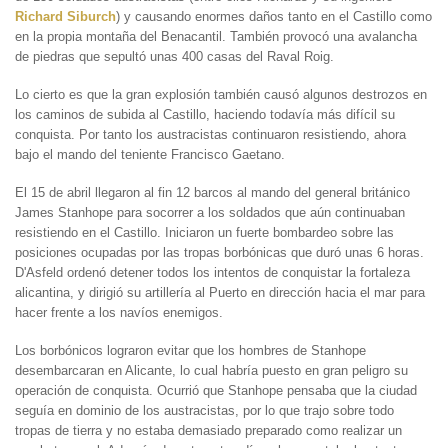
Richard Siburch
) y causando enormes daños tanto en el Castillo como
en la propia montaña del Benacantil. También provocó una avalancha
de piedras que sepultó unas 400 casas del Raval Roig.
Lo cierto es que la gran explosión también causó algunos destrozos en
los caminos de subida al Castillo, haciendo todavía más difícil su
conquista. Por tanto los austracistas continuaron resistiendo, ahora
bajo el mando del teniente Francisco Gaetano.
El 15 de abril llegaron al fin 12 barcos al mando del general británico
James Stanhope para socorrer a los soldados que aún continuaban
resistiendo en el Castillo. Iniciaron un fuerte bombardeo sobre las
posiciones ocupadas por las tropas borbónicas que duró unas 6 horas.
D'Asfeld ordenó detener todos los intentos de conquistar la fortaleza
alicantina, y dirigió su artillería al Puerto en dirección hacia el mar para
hacer frente a los navíos enemigos.
Los borbónicos lograron evitar que los hombres de Stanhope
desembarcaran en Alicante, lo cual habría puesto en gran peligro su
operación de conquista. Ocurrió que Stanhope pensaba que la ciudad
seguía en dominio de los austracistas, por lo que trajo sobre todo
tropas de tierra y no estaba demasiado preparado como realizar un