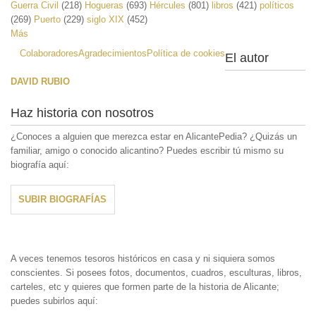
Guerra Civil
(218)
Hogueras
(693)
Hércules
(801)
libros
(421)
políticos
(269)
Puerto
(229)
siglo XIX
(452)
Más
Colaboradores
Agradecimientos
Política de cookies
El autor
DAVID RUBIO
Haz historia con nosotros
¿Conoces a alguien que merezca estar en AlicantePedia? ¿Quizás un
familiar, amigo o conocido alicantino? Puedes escribir tú mismo su
biografía aquí:
SUBIR BIOGRAFÍAS
A veces tenemos tesoros históricos en casa y ni siquiera somos
conscientes. Si posees fotos, documentos, cuadros, esculturas, libros,
carteles, etc y quieres que formen parte de la historia de Alicante;
puedes subirlos aquí: