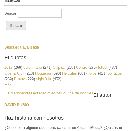
Buscar
Buscar
Búsqueda avanzada
Etiquetas
2017
(268)
balonmano
(271)
Calpisa
(237)
Centro
(275)
fútbol
(487)
Guerra Civil
(218)
Hogueras
(693)
Hércules
(801)
libros
(421)
políticos
(269)
Puerto
(229)
siglo XIX
(452)
Más
Colaboradores
Agradecimientos
Política de cookies
El autor
DAVID RUBIO
Haz historia con nosotros
¿Conoces a alguien que merezca estar en AlicantePedia? ¿Quizás un