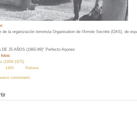
ón:
te de la organización terrorista Organisation de l'Armée Secrète (OAS), de esp
DE 25 AÑOS (1965-89)" Perfecto Arjones
 fotos:
o (1939-1975)
:
1965
Rabasa
nuevo comentario
tir