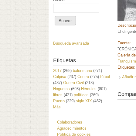
Descripci
El dirigen
Fuente:
Búsqueda avanzada
"CRÓNICA 
Galería de
Etiquetas
Franquism
Etiquetas
2017
(268)
balonmano
(271)
Calpisa
(237)
Centro
(275)
fútbol
Añadir 
(487)
Guerra Civil
(218)
Hogueras
(693)
Hércules
(801)
Compar
libros
(421)
políticos
(269)
Puerto
(229)
siglo XIX
(452)
Más
Colaboradores
Agradecimientos
Política de cookies