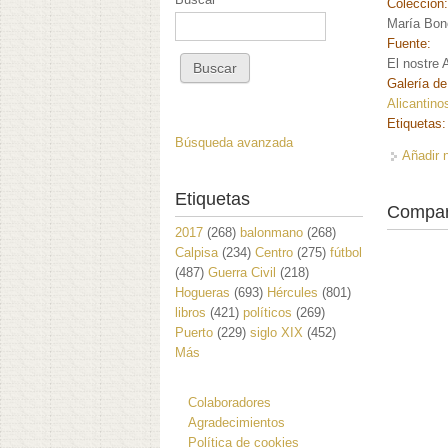
Colección
María Bon
Fuente:
El nostre 
Galería de
Alicantino
Etiquetas
Búsqueda avanzada
Añadir 
Etiquetas
Compar
2017
(268)
balonmano
(268)
Calpisa
(234)
Centro
(275)
fútbol
(487)
Guerra Civil
(218)
Hogueras
(693)
Hércules
(801)
libros
(421)
políticos
(269)
Puerto
(229)
siglo XIX
(452)
Más
Colaboradores
Agradecimientos
Política de cookies