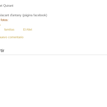
:
et Quirant
Alacant d'antany (página facebook)
 fotos:
s
:
familias
El Altet
nuevo comentario
tir