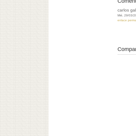
Coment
carlos ga
Mié, 29/03/2
enlace perm
Compar