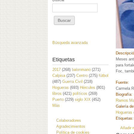
Búsqueda avanzada
Descripci
Etiquetas
Meses ant
para forta
2017
(268)
balonmano
(271)
Foc, tambi
Calpisa
(237)
Centro
(275)
fútbol
(487)
Guerra Civil
(218)
Fuente:
Hogueras
(693)
Hércules
(801)
Carmela 
libros
(421)
políticos
(269)
Biografía:
Puerto
(229)
siglo XIX
(452)
Ramos Mar
Más
Galería de
Hogueras 
Etiquetas
Colaboradores
Agradecimientos
Añadir 
Política de cookies