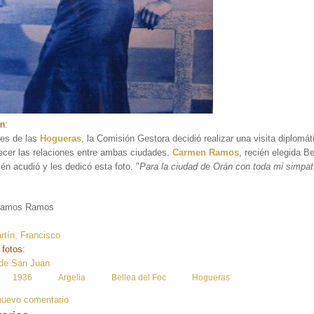
ón:
es de las
Hogueras
, la Comisión Gestora decidió realizar una visita diplomá
lecer las relaciones entre ambas ciudades.
Carmen Ramos
, recién elegida Be
én acudió y les dedicó esta foto. "
Para la ciudad de Orán con toda mi simpat
Ramos Ramos
tín, Francisco
 fotos:
de San Juan
:
1936
Argelia
Bellea del Foc
Hogueras
nuevo comentario