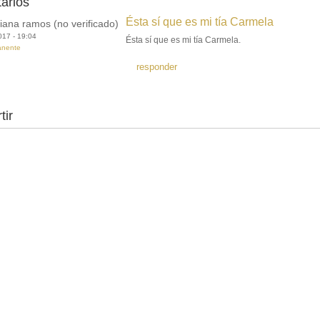
arios
Ésta sí que es mi tía Carmela
liana ramos (no verificado)
017 - 19:04
Ésta sí que es mi tía Carmela.
anente
responder
tir