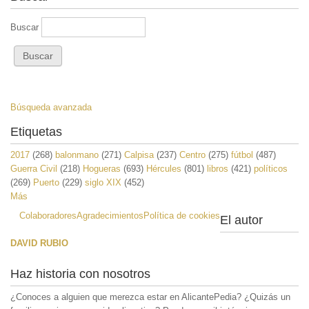
Buscar
Búsqueda avanzada
Etiquetas
2017
(268)
balonmano
(271)
Calpisa
(237)
Centro
(275)
fútbol
(487)
Guerra Civil
(218)
Hogueras
(693)
Hércules
(801)
libros
(421)
políticos
(269)
Puerto
(229)
siglo XIX
(452)
Más
Colaboradores
Agradecimientos
Política de cookies
El autor
DAVID RUBIO
Haz historia con nosotros
¿Conoces a alguien que merezca estar en AlicantePedia? ¿Quizás un