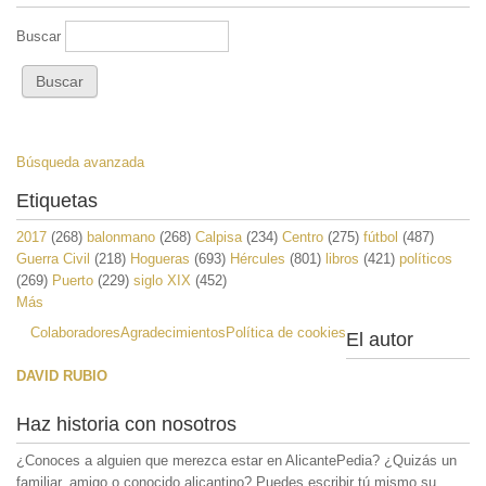
Buscar
Búsqueda avanzada
Etiquetas
2017
(268)
balonmano
(268)
Calpisa
(234)
Centro
(275)
fútbol
(487)
Guerra Civil
(218)
Hogueras
(693)
Hércules
(801)
libros
(421)
políticos
(269)
Puerto
(229)
siglo XIX
(452)
Más
Colaboradores
Agradecimientos
Política de cookies
El autor
DAVID RUBIO
Haz historia con nosotros
¿Conoces a alguien que merezca estar en AlicantePedia? ¿Quizás un
familiar, amigo o conocido alicantino? Puedes escribir tú mismo su