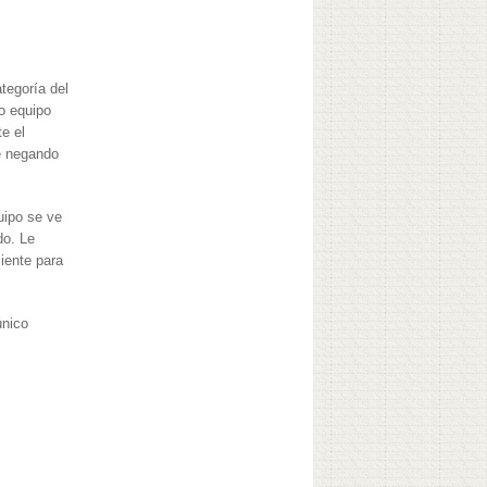
tegoría del
o equipo
e el
ue negando
uipo se ve
do. Le
iente para
único