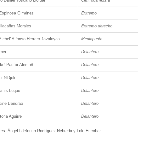
o Daniel Toscano Llordal
Centrocampista
 Espinosa Giménez
Extremo
illacañas Morales
Extremo derecho
Michel' Alfonso Herrero Javaloyas
Mediapunta
rper
Delantero
ke' Pastor Alemañ
Delantero
l N'Djoli
Delantero
Ramis Luque
Delantero
dine Bendrao
Delantero
toria Aguirre
Delantero
res: Ángel Ildefonso Rodríguez Nebreda y Lolo Escobar