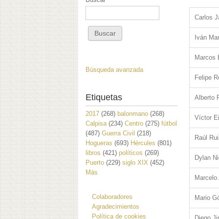
Carlos J
Iván Ma
Marcos 
Búsqueda avanzada
Felipe R
Etiquetas
Alberto 
2017
(268)
balonmano
(268)
Víctor E
Calpisa
(234)
Centro
(275)
fútbol
(487)
Guerra Civil
(218)
Raúl Ru
Hogueras
(693)
Hércules
(801)
libros
(421)
políticos
(269)
Dylan Ni
Puerto
(229)
siglo XIX
(452)
Más
Marcelo 
Colaboradores
Mario 
Agradecimientos
Política de cookies
Diego J