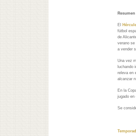
Resumen 
El
Hércul
fútbol esp
de Alicant
verano se 
a vender 
Una vez má
luchando i
releva en 
alcanzar n
En la Copa
jugado en 
Se conside
Temporada