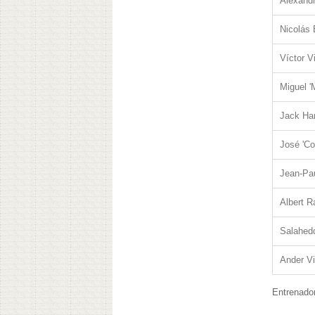
Alexandr
Nicolás
Víctor V
Miguel '
Jack Ha
José 'Co
Jean-Pau
Albert 
Salahed
Ander Vi
Entrenado