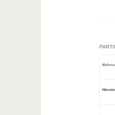
PARTI
Mallorc
Hércule