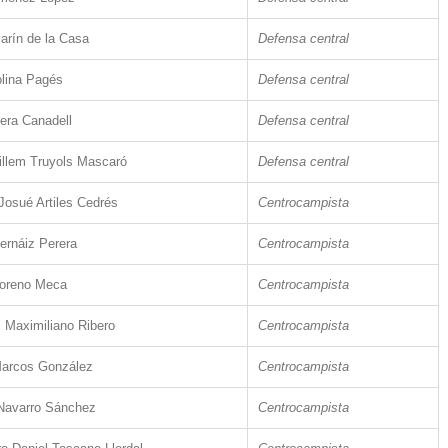
arín de la Casa
Defensa central
olina Pagés
Defensa central
era Canadell
Defensa central
illem Truyols Mascaró
Defensa central
 Josué Artiles Cedrés
Centrocampista
ernáiz Perera
Centrocampista
oreno Meca
Centrocampista
 Maximiliano Ribero
Centrocampista
Marcos González
Centrocampista
Navarro Sánchez
Centrocampista