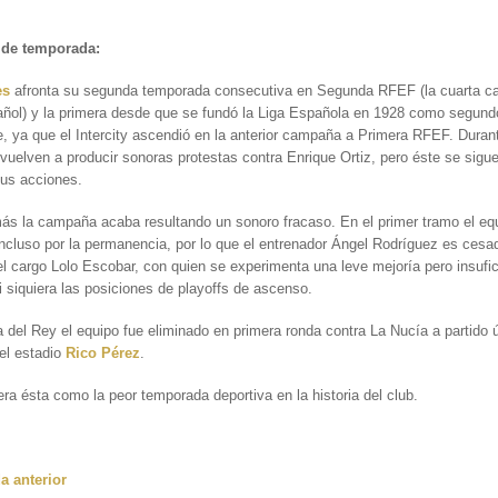
de temporada:
es
afronta su segunda temporada consecutiva en Segunda RFEF (la cuarta ca
añol) y la primera desde que se fundó la Liga Española en 1928 como segund
e, ya que el Intercity ascendió en la anterior campaña a Primera RFEF. Durant
vuelven a producir sonoras protestas contra Enrique Ortiz, pero éste se sig
sus acciones.
s la campaña acaba resultando un sonoro fracaso. En el primer tramo el eq
ncluso por la permanencia, por lo que el entrenador Ángel Rodríguez es cesa
el cargo Lolo Escobar, con quien se experimenta una leve mejoría pero insufic
i siquiera las posiciones de playoffs de ascenso.
 del Rey el equipo fue eliminado en primera ronda contra La Nucía a partido 
el estadio
Rico Pérez
.
ra ésta como la peor temporada deportiva en la historia del club.
 anterior