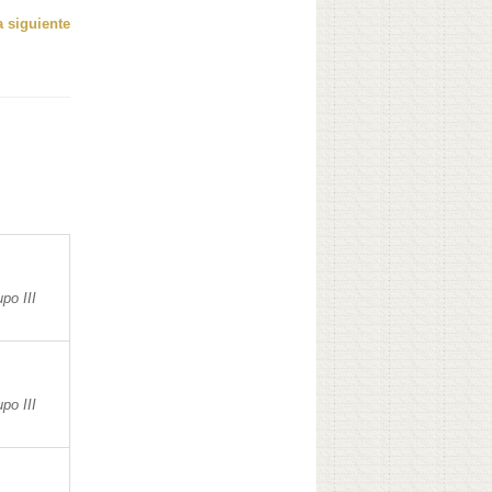
 siguiente
po III
po III