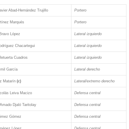
avier Abad-Hernández Trujillo
Portero
rtínez Marqués
Portero
Bravo López
Lateral izquierdo
odríguez Chacartegui
Lateral izquierdo
Retuerta Cuadros
Lateral izquierdo
imil García
Lateral derecho
iz Matarín
(c)
Lateral/extremo derecho
colás Leiva Macizo
Defensa central
Amado Djaló Taritolay
Defensa central
Gómez Gómez
Defensa central
iménez López
Defensa central