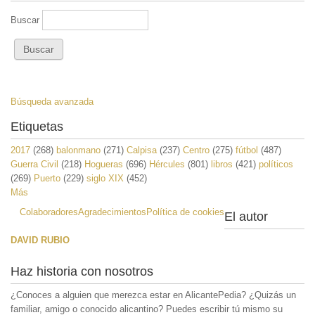
Buscar
Búsqueda avanzada
Etiquetas
2017
(268)
balonmano
(271)
Calpisa
(237)
Centro
(275)
fútbol
(487)
Guerra Civil
(218)
Hogueras
(696)
Hércules
(801)
libros
(421)
políticos
(269)
Puerto
(229)
siglo XIX
(452)
Más
Colaboradores
Agradecimientos
Política de cookies
El autor
DAVID RUBIO
Haz historia con nosotros
¿Conoces a alguien que merezca estar en AlicantePedia? ¿Quizás un
familiar, amigo o conocido alicantino? Puedes escribir tú mismo su