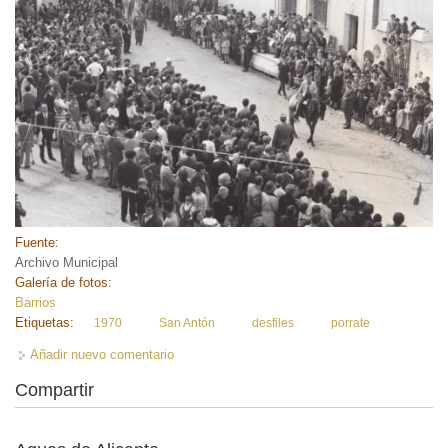
Fuente:
Archivo Municipal
Galería de fotos:
Barrios
Etiquetas:
1970
San Antón
desfiles
porrate
Añadir nuevo comentario
Compartir