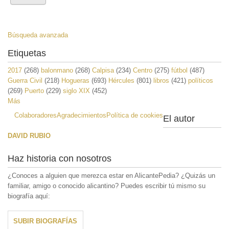
Búsqueda avanzada
Etiquetas
2017
(268)
balonmano
(268)
Calpisa
(234)
Centro
(275)
fútbol
(487)
Guerra Civil
(218)
Hogueras
(693)
Hércules
(801)
libros
(421)
políticos
(269)
Puerto
(229)
siglo XIX
(452)
Más
Colaboradores
Agradecimientos
Política de cookies
El autor
DAVID RUBIO
Haz historia con nosotros
¿Conoces a alguien que merezca estar en AlicantePedia? ¿Quizás un
familiar, amigo o conocido alicantino? Puedes escribir tú mismo su
biografía aquí:
SUBIR BIOGRAFÍAS