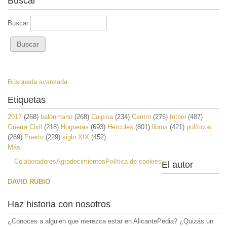
Buscar
Buscar
Búsqueda avanzada
Etiquetas
2017
(268)
balonmano
(268)
Calpisa
(234)
Centro
(275)
fútbol
(487)
Guerra Civil
(218)
Hogueras
(693)
Hércules
(801)
libros
(421)
políticos
(269)
Puerto
(229)
siglo XIX
(452)
Más
Colaboradores
Agradecimientos
Política de cookies
El autor
DAVID RUBIO
Haz historia con nosotros
¿Conoces a alguien que merezca estar en AlicantePedia? ¿Quizás un