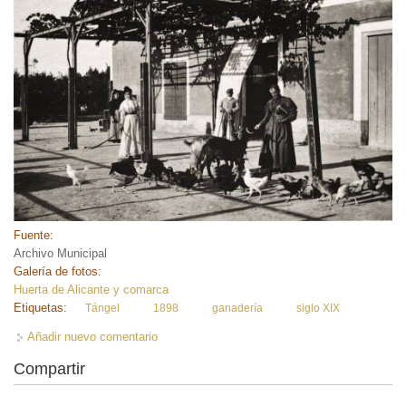
Fuente:
Archivo Municipal
Galería de fotos:
Huerta de Alicante y comarca
Etiquetas:
Tángel
1898
ganadería
siglo XIX
Añadir nuevo comentario
Compartir