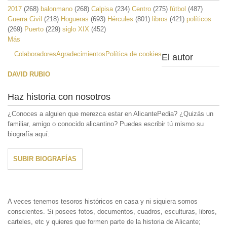
2017
(268)
balonmano
(268)
Calpisa
(234)
Centro
(275)
fútbol
(487)
Guerra Civil
(218)
Hogueras
(693)
Hércules
(801)
libros
(421)
políticos
(269)
Puerto
(229)
siglo XIX
(452)
Más
Colaboradores
Agradecimientos
Política de cookies
El autor
DAVID RUBIO
Haz historia con nosotros
¿Conoces a alguien que merezca estar en AlicantePedia? ¿Quizás un
familiar, amigo o conocido alicantino? Puedes escribir tú mismo su
biografía aquí:
SUBIR BIOGRAFÍAS
A veces tenemos tesoros históricos en casa y ni siquiera somos
conscientes. Si posees fotos, documentos, cuadros, esculturas, libros,
carteles, etc y quieres que formen parte de la historia de Alicante;