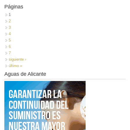
Páginas
1
2
3
4
5
6
7
siguiente ›
último »
Aguas de Alicante