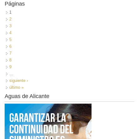
Páginas
1
2
3
4
5
6
7
8
9
…
siguiente ›
último »
Aguas de Alicante