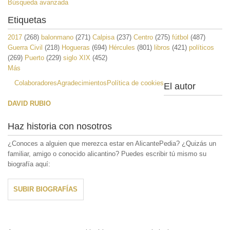
Búsqueda avanzada
Etiquetas
2017
(268)
balonmano
(271)
Calpisa
(237)
Centro
(275)
fútbol
(487)
Guerra Civil
(218)
Hogueras
(694)
Hércules
(801)
libros
(421)
políticos
(269)
Puerto
(229)
siglo XIX
(452)
Más
Colaboradores
Agradecimientos
Política de cookies
El autor
DAVID RUBIO
Haz historia con nosotros
¿Conoces a alguien que merezca estar en AlicantePedia? ¿Quizás un
familiar, amigo o conocido alicantino? Puedes escribir tú mismo su
biografía aquí:
SUBIR BIOGRAFÍAS