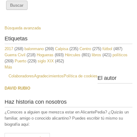
Búsqueda avanzada
Etiquetas
2017
(268)
balonmano
(269)
Calpisa
(235)
Centro
(275)
fútbol
(487)
Guerra Civil
(218)
Hogueras
(693)
Hércules
(801)
libros
(421)
políticos
(269)
Puerto
(229)
siglo XIX
(452)
Más
Colaboradores
Agradecimientos
Política de cookies
El autor
DAVID RUBIO
Haz historia con nosotros
¿Conoces a alguien que merezca estar en AlicantePedia? ¿Quizás un
familiar, amigo o conocido alicantino? Puedes escribir tú mismo su
biografía aquí: